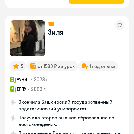
Зиля
5
от 1590 ₽ за урок
1 год опыта
•
2023 г.
УУНИТ
•
2023 г.
БГПУ
Окончила Башкирский государственный
педагогический университет
Получила второе высшее образование по
востоковедению
Проживание в Турции погружает учеников в