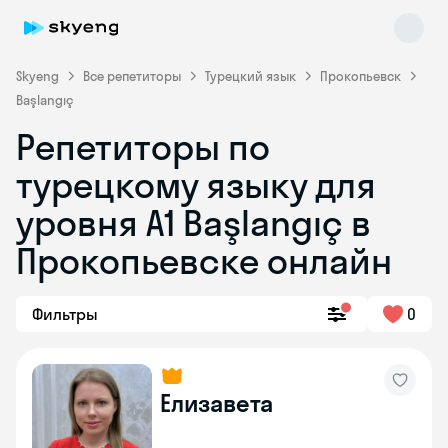
Skyeng
Все репетиторы
Турецкий язык
Прокопьевск
Başlangıç
Репетиторы по
турецкому языку для
уровня A1 Başlangıç в
Прокопьевске онлайн
Skyeng Chat
online
Фильтры
0
Елизавета