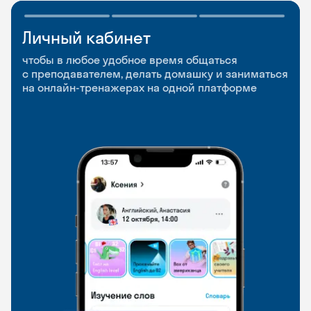
Личный кабинет
Мобильное
Разговорные клубы
приложение
и Talks
чтобы в любое удобное время общаться
с преподавателем, делать домашку и заниматься
чтобы заниматься и изучать новые слова где
Групповые занятия для разговорной практики
на онлайн-тренажерах на одной платформе
и когда удобно
и индивидуальные встречи с преподавателями
со всего мира, чтобы общаться на английском
свободно