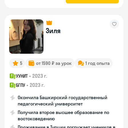
Зиля
5
от 1590 ₽ за урок
1 год опыта
•
2023 г.
УУНИТ
•
2023 г.
БГПУ
Окончила Башкирский государственный
педагогический университет
Получила второе высшее образование по
востоковедению
Проживание в Турции погружает учеников в