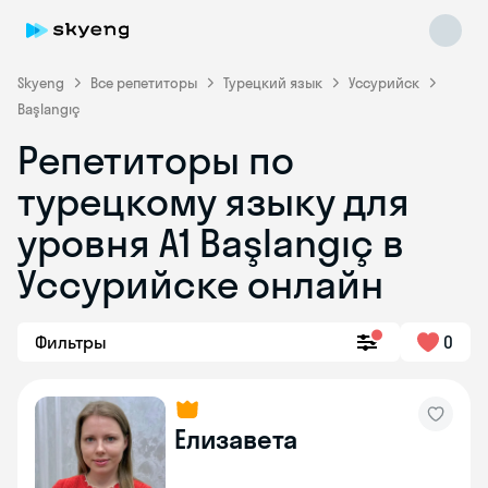
Skyeng
Все репетиторы
Турецкий язык
Уссурийск
Başlangıç
Репетиторы по
турецкому языку для
уровня A1 Başlangıç в
Уссурийске онлайн
Skyeng Chat
online
Фильтры
0
Елизавета