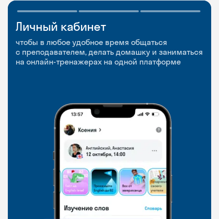
Личный кабинет
Мобильное
Разговорные клубы
приложение
и Talks
чтобы в любое удобное время общаться
с преподавателем, делать домашку и заниматься
чтобы заниматься и изучать новые слова где
Групповые занятия для разговорной практики
на онлайн-тренажерах на одной платформе
и когда удобно
и индивидуальные встречи с преподавателями
со всего мира, чтобы общаться на английском
свободно