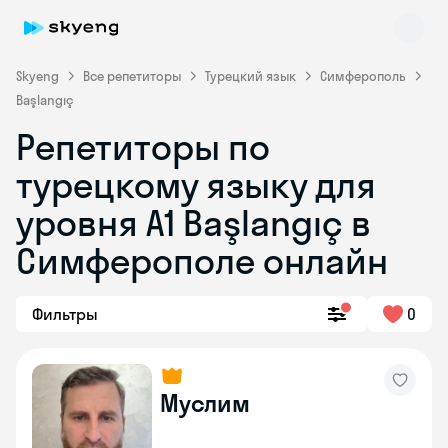
Skyeng
Все репетиторы
Турецкий язык
Симферополь
Başlangıç
Репетиторы по
турецкому языку для
уровня A1 Başlangıç в
Симферополе онлайн
Skyeng Chat
online
Фильтры
0
Муслим