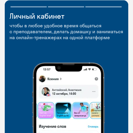
Личный кабинет
Мобильное
Разговорные клубы
приложение
и Talks
чтобы в любое удобное время общаться
с преподавателем, делать домашку и заниматься
чтобы заниматься и изучать новые слова где
Групповые занятия для разговорной практики
на онлайн-тренажерах на одной платформе
и когда удобно
и индивидуальные встречи с преподавателями
со всего мира, чтобы общаться на английском
свободно