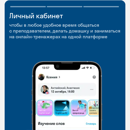
Личный кабинет
Мобильное
Разговорные клубы
приложение
и Talks
чтобы в любое удобное время общаться
с преподавателем, делать домашку и заниматься
чтобы заниматься и изучать новые слова где
Групповые занятия для разговорной практики
на онлайн-тренажерах на одной платформе
и когда удобно
и индивидуальные встречи с преподавателями
со всего мира, чтобы общаться на английском
свободно