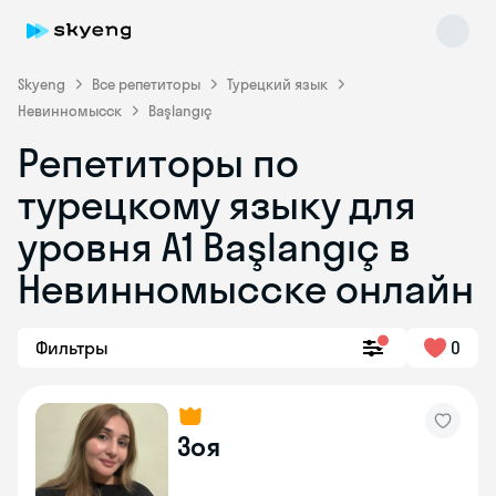
Skyeng
Все репетиторы
Турецкий язык
Невинномысск
Başlangıç
Репетиторы по
турецкому языку для
уровня A1 Başlangıç в
Невинномысске онлайн
Skyeng Chat
online
Фильтры
0
Зоя