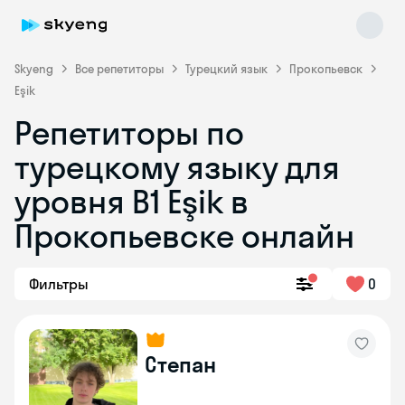
Skyeng
Все репетиторы
Турецкий язык
Прокопьевск
Eşik
Репетиторы по
турецкому языку для
уровня B1 Eşik в
Прокопьевске онлайн
Skyeng Chat
online
Фильтры
0
Степан