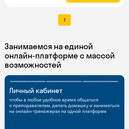
1
Занимаемся на единой
онлайн-платформе с массой
возможностей
Личный кабинет
Мобильное
Разговорные клубы
приложение
и Talks
чтобы в любое удобное время общаться
с преподавателем, делать домашку и заниматься
чтобы заниматься и изучать новые слова где
Групповые занятия для разговорной практики
на онлайн-тренажерах на одной платформе
и когда удобно
и индивидуальные встречи с преподавателями
со всего мира, чтобы общаться на английском
свободно