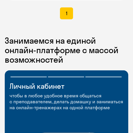
1
Занимаемся на единой
онлайн-платформе с массой
возможностей
Личный кабинет
Мобильное
Разговорные клубы
приложение
и Talks
чтобы в любое удобное время общаться
с преподавателем, делать домашку и заниматься
чтобы заниматься и изучать новые слова где
Групповые занятия для разговорной практики
на онлайн-тренажерах на одной платформе
и когда удобно
и индивидуальные встречи с преподавателями
со всего мира, чтобы общаться на английском
свободно