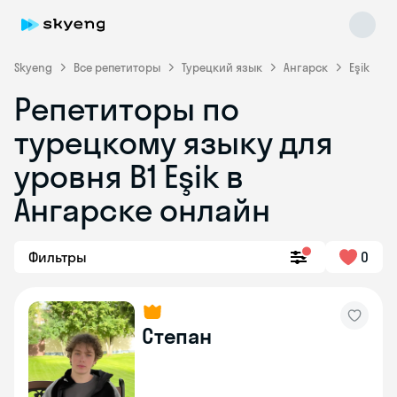
Skyeng
Все репетиторы
Турецкий язык
Ангарск
Eşik
Репетиторы по
турецкому языку для
уровня B1 Eşik в
Ангарске онлайн
Skyeng Chat
online
Фильтры
0
Степан