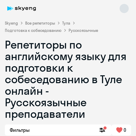
Skyeng
Все репетиторы
Тула
Подготовка к собеседованию
Русскоязычные
Репетиторы по
английскому языку для
подготовки к
собеседованию в Туле
Skyeng Chat
online
онлайн -
Русскоязычные
преподаватели
Фильтры
0