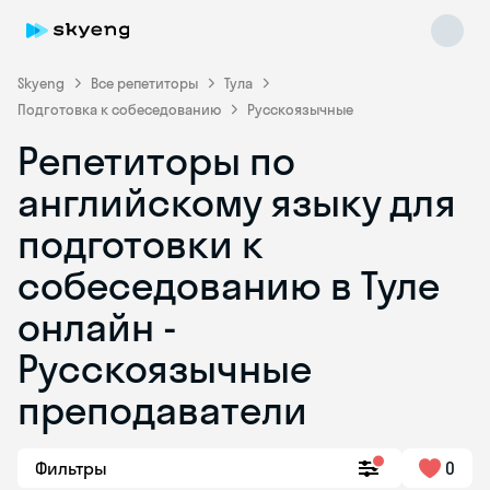
Skyeng
Все репетиторы
Тула
Подготовка к собеседованию
Русскоязычные
Репетиторы по
английскому языку для
подготовки к
собеседованию в Туле
Skyeng Chat
online
онлайн -
Русскоязычные
преподаватели
Фильтры
0