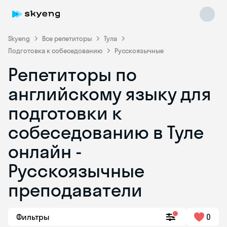
Skyeng
Все репетиторы
Тула
Подготовка к собеседованию
Русскоязычные
Репетиторы по
английскому языку для
подготовки к
собеседованию в Туле
Skyeng Chat
online
онлайн -
Русскоязычные
преподаватели
Фильтры
0