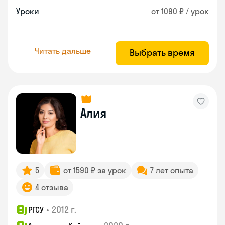
Уроки
от 1090 ₽ / урок
Читать дальше
Выбрать время
Алия
5
от 1590 ₽ за урок
7 лет опыта
4 отзыва
•
2012 г.
РГСУ