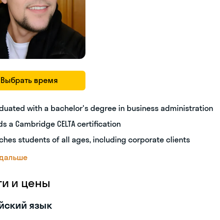
Выбрать время
duated with a bachelor's degree in business administration
ds a Cambridge CELTA certification
ches students of all ages, including corporate clients
 дальше
ги и цены
йский язык