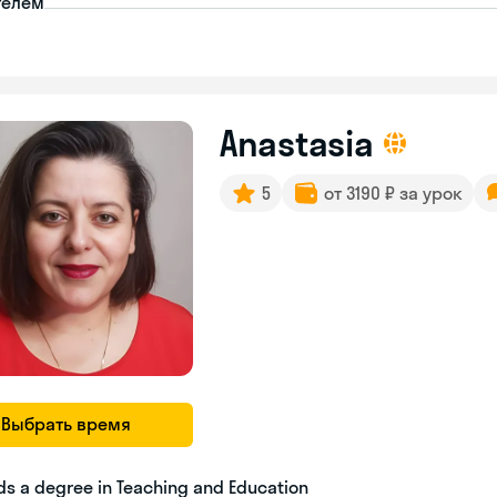
телем
Anastasia
5
от 3190 ₽ за урок
Выбрать время
ds a degree in Teaching and Education