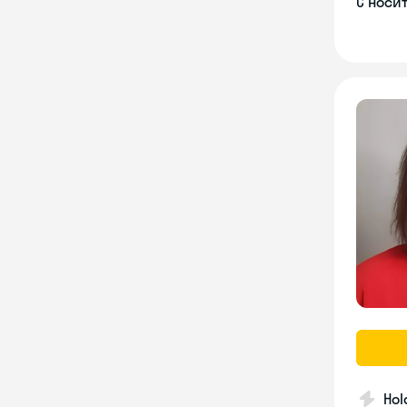
С носи
Hol