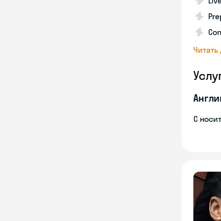
Liv
Pre
Con
Читать
Услу
Англи
С носи