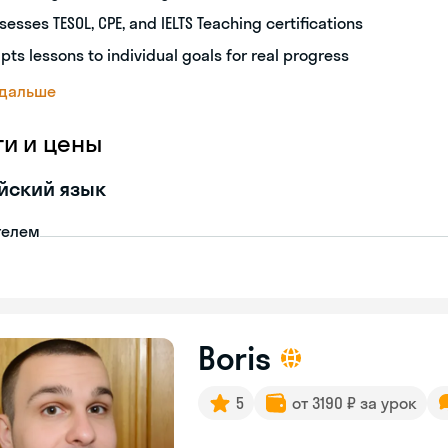
sesses TESOL, CPE, and IELTS Teaching certifications
pts lessons to individual goals for real progress
 дальше
ги и цены
йский язык
телем
Boris
5
от 3190 ₽ за урок