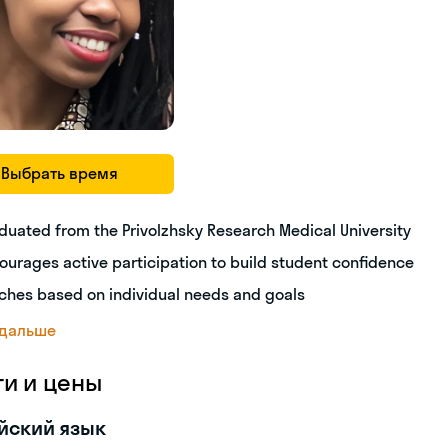
Выбрать время
duated from the Privolzhsky Research Medical University
ourages active participation to build student confidence
ches based on individual needs and goals
 дальше
ги и цены
йский язык