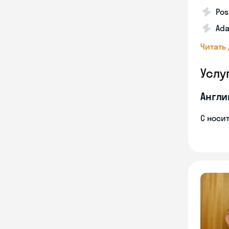
Pos
Ada
Читать
Услу
Англи
С носи