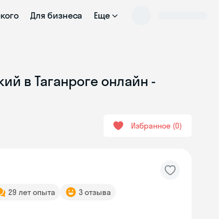
ского
Для бизнеса
Еще
ий в Таганроге онлайн -
Избранное
0
29 лет опыта
3 отзыва