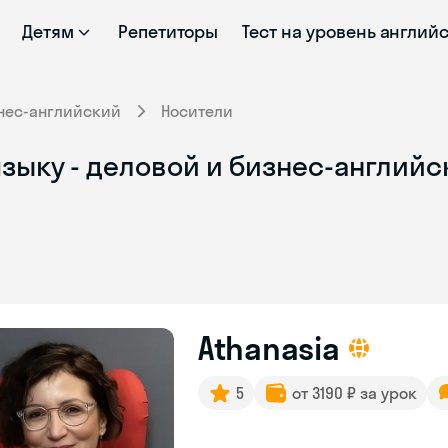
Детям
Репетиторы
Тест на уровень англий
нес-английский
Носители
зыку - деловой и бизнес-английск
Athanasia
5
от 3190 ₽ за урок