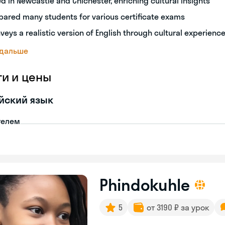
ed in Newcastle and Chichester, enriching cultural insights
pared many students for various certificate exams
veys a realistic version of English through cultural experienc
 дальше
ги и цены
йский язык
телем
Phindokuhle
5
от 3190 ₽ за урок