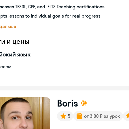
sesses TESOL, CPE, and IELTS Teaching certifications
pts lessons to individual goals for real progress
 дальше
ги и цены
йский язык
телем
Boris
5
от 3190 ₽ за урок