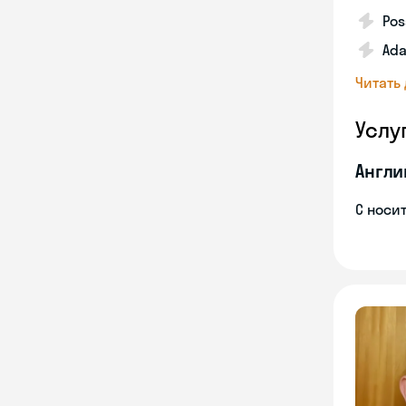
Pos
Ada
Читать
Услу
Англи
С носи