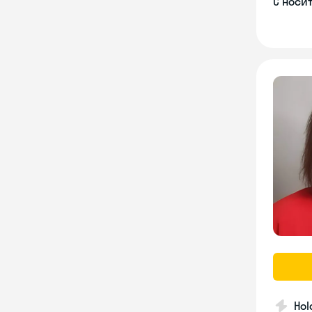
С носи
Hol