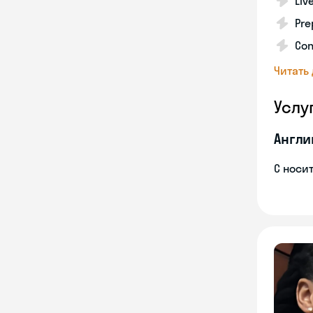
Liv
Pre
Con
Читать
Услу
Англи
С носи