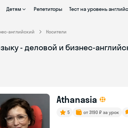
Детям
Репетиторы
Тест на уровень англий
нес-английский
Носители
зыку - деловой и бизнес-английск
Athanasia
5
от 3190 ₽ за урок