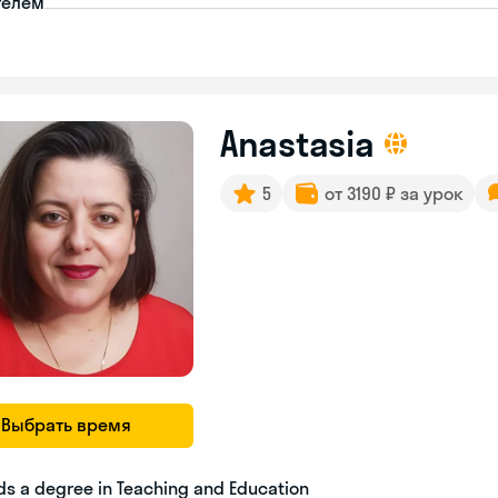
телем
Anastasia
5
от 3190 ₽ за урок
Выбрать время
ds a degree in Teaching and Education