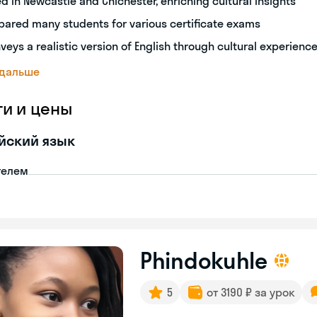
ed in Newcastle and Chichester, enriching cultural insights
pared many students for various certificate exams
veys a realistic version of English through cultural experienc
 дальше
ги и цены
йский язык
телем
Phindokuhle
5
от 3190 ₽ за урок