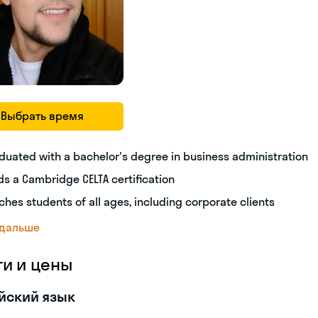
Выбрать время
duated with a bachelor's degree in business administration
ds a Cambridge CELTA certification
ches students of all ages, including corporate clients
 дальше
ги и цены
йский язык