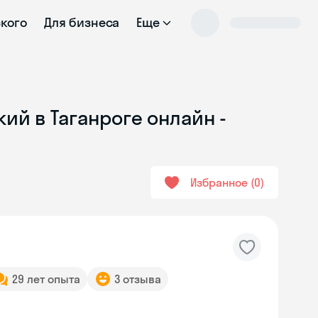
ского
Для бизнеса
Еще
ий в Таганроге онлайн -
Избранное
0
29 лет опыта
3 отзыва