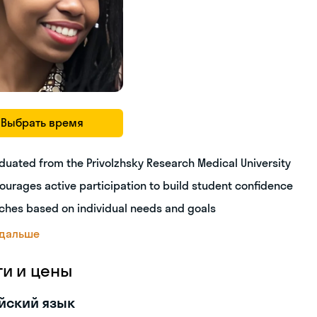
Выбрать время
duated from the Privolzhsky Research Medical University
ourages active participation to build student confidence
ches based on individual needs and goals
 дальше
ги и цены
йский язык