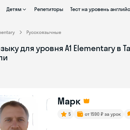
Детям
Репетиторы
Тест на уровень англий
mentary
Русскоязычные
ыку для уровня A1 Elementary в Т
ли
Марк
5
от 1590 ₽ за урок