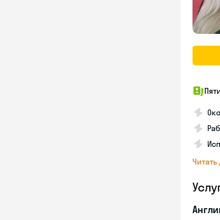
Пят
Ок
Раб
Исп
Читать
Услу
Англи