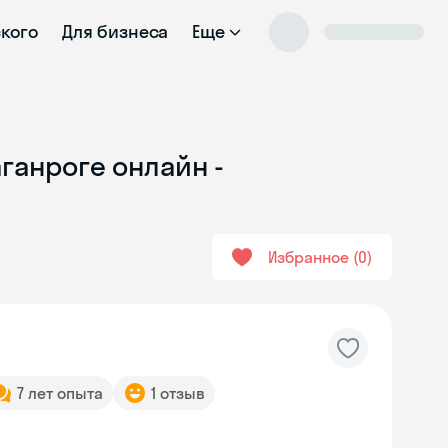
ского
Для бизнеса
Еще
аганроге онлайн -
Избранное
0
7 лет опыта
1 отзыв