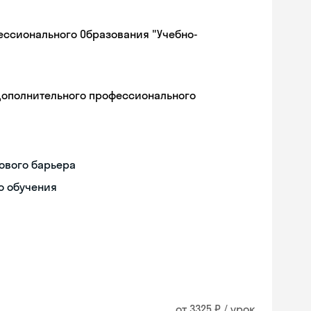
ессионального Образования "Учебно-
дополнительного профессионального
ового барьера
о обучения
Skyeng Chat
online
от 3325 ₽ / урок