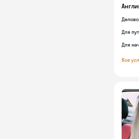
Англи
Делово
Для пу
Для на
Все усл