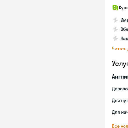
Кур
Име
Об
На
Читать
Услу
Англи
Делово
Для пу
Для на
Все усл