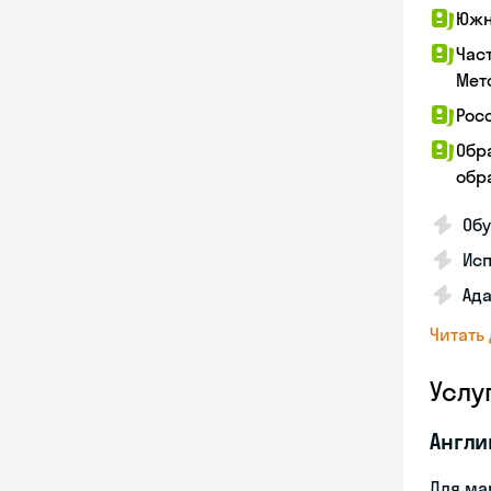
Южн
Час
Мет
Рос
Обр
обра
Обу
Ис
Ада
Читать
Услу
Англи
Для ма