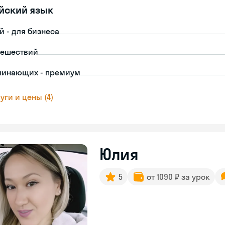
йский язык
й - для бизнеса
тешествий
чинающих - премиум
уги и цены (4)
Юлия
5
от 1090 ₽ за урок