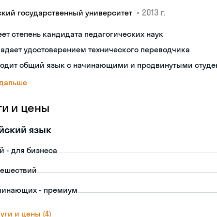
•
2013 г.
ский государственный университет
ет степень кандидата педагогических наук
ладает удостоверением технического переводчика
ходит общий язык с начинающими и продвинутыми студе
 дальше
ги и цены
йский язык
й - для бизнеса
тешествий
чинающих - премиум
уги и цены (4)