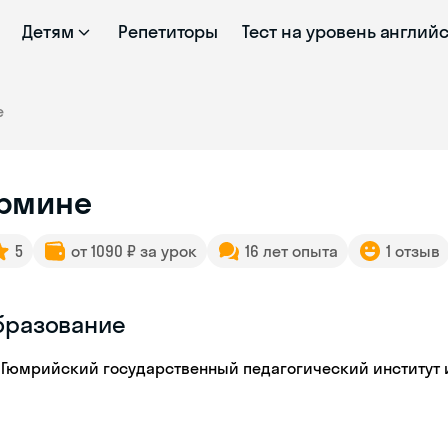
Детям
Репетиторы
Тест на уровень англий
е
рмине
5
от 1090 ₽ за урок
16 лет опыта
1 отзыв
бразование
Гюмрийский государственный педагогический институт 