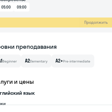
05:00
09:00
Продолжить
ровни преподавания
A1
A2
A2+
Beginner
Elementary
Pre-intermediate
слуги и цены
глийский язык
оки