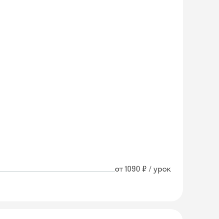
от 1090 ₽ / урок
Skyeng Chat
online