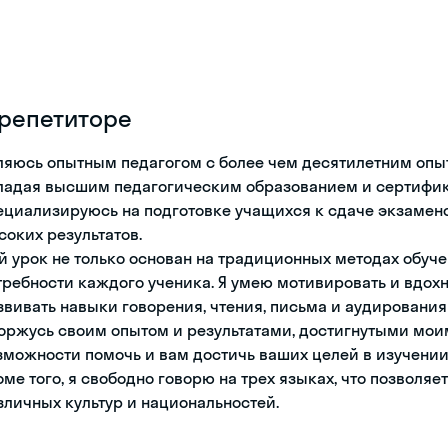
 репетиторе
ляюсь опытным педагогом с более чем десятилетним опы
ладая высшим педагогическим образованием и сертифика
ециализируюсь на подготовке учащихся к сдаче экзаменов
соких результатов.
й урок не только основан на традиционных методах обуч
требности каждого ученика. Я умею мотивировать и вдохн
звивать навыки говорения, чтения, письма и аудирования
горжусь своим опытом и результатами, достигнутыми мои
зможности помочь и вам достичь ваших целей в изучении
оме того, я свободно говорю на трех языках, что позволя
зличных культур и национальностей.