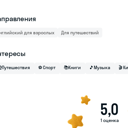
аправления
нглийский для взрослых
Для путешествий
нтересы

Путешествия
⚽
Спорт
📚
Книги
🎵
Музыка
🎬
К
5,0
1 оценка