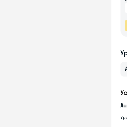
У
У
Ан
Ур