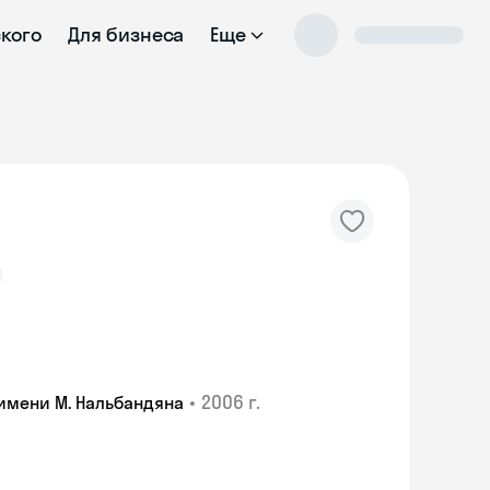
ского
Для бизнеса
Еще
•
2006 г.
имени М. Нальбандяна