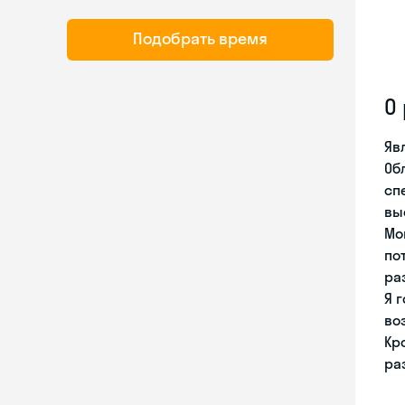
Подобрать время
О
Яв
Об
сп
вы
Мо
по
ра
Я 
во
Кр
ра