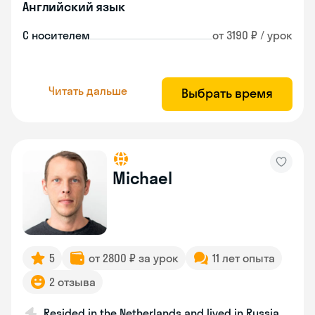
Английский язык
С носителем
от 3190 ₽ / урок
Читать дальше
Выбрать время
Michael
5
от 2800 ₽ за урок
11 лет опыта
2 отзыва
Resided in the Netherlands and lived in Russia