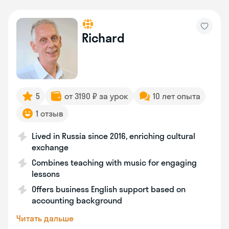
Richard
5
от 3190 ₽ за урок
10 лет опыта
1 отзыв
Lived in Russia since 2016, enriching cultural
exchange
Combines teaching with music for engaging
lessons
Offers business English support based on
accounting background
Читать дальше