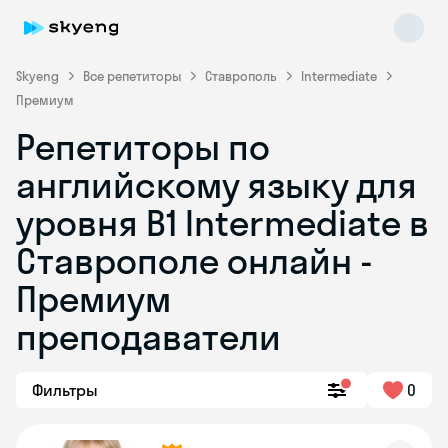
Skyeng
Все репетиторы
Ставрополь
Intermediate
Премиум
Репетиторы по
английскому языку для
уровня B1 Intermediate в
Ставрополе онлайн -
Skyeng Chat
online
Премиум
преподаватели
Фильтры
0