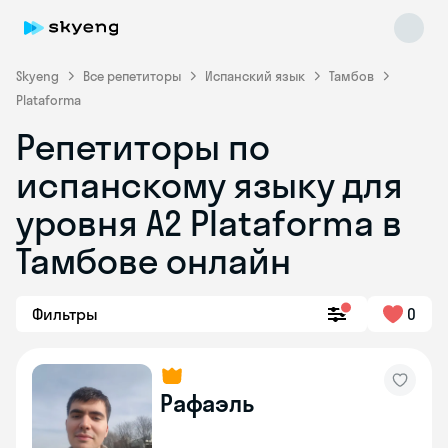
Skyeng
Все репетиторы
Испанский язык
Тамбов
Plataforma
Репетиторы по
испанскому языку для
уровня А2 Plataforma в
Тамбове онлайн
Skyeng Chat
online
Фильтры
0
Рафаэль