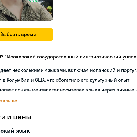
Выбрать время
ОУ "Московский государственный лингвистический универ
деет несколькими языками, включая испанский и порту
 в Колумбии и США, что обогатило его культурный опыт
огает понять менталитет носителей языка через личные
 дальше
ги и цены
ский язык