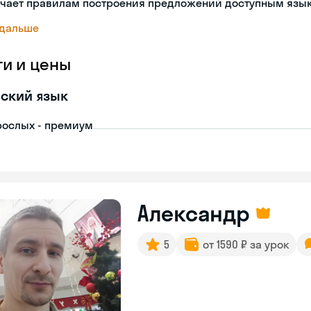
учает правилам построения предложений доступным язы
 дальше
ги и цены
ский язык
рослых - премиум
Александр
5
от 1590 ₽ за урок