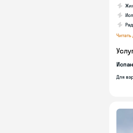
Жил
Ис
Рад
Читать
Услу
Испан
Для вз