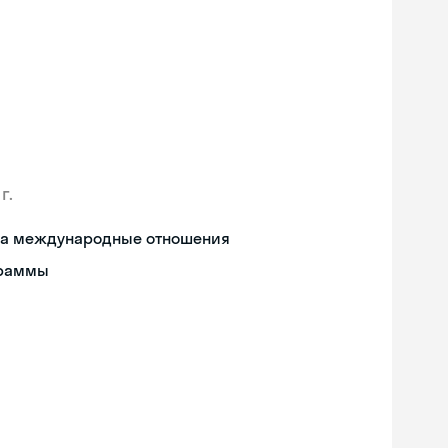
г.
 на международные отношения
граммы