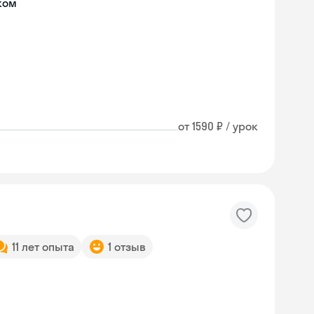
ком
от 1590 ₽ / урок
11 лет опыта
1 отзыв