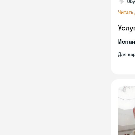
Об
Читать
Услу
Испан
Для вз