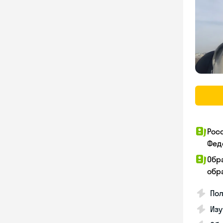
Рос
Фед
Обр
обра
Пол
Изу