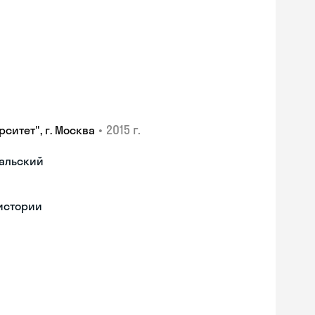
•
2015 г.
ситет", г. Москва
гальский
 истории