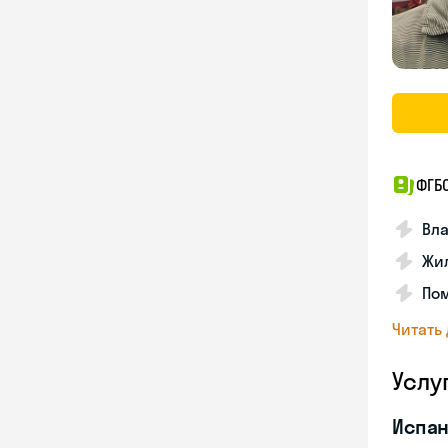
ФГБ
Вла
Жил
Пом
Читать
Услу
Испан