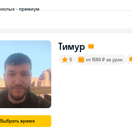
рослых - премиум
Тимур
5
от 1590 ₽ за урок
Выбрать время