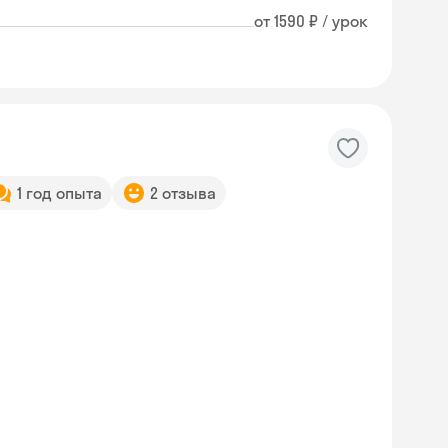
от 1590 ₽ / урок
1 год опыта
2 отзыва
Skyeng Chat
online