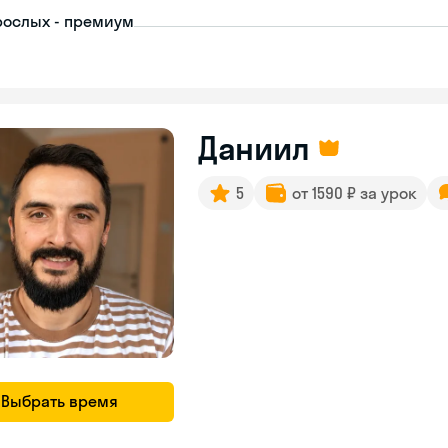
рослых - премиум
Даниил
5
от 1590 ₽ за урок
Выбрать время