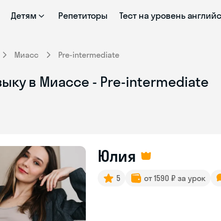
Детям
Репетиторы
Тест на уровень англий
Миасс
Pre-intermediate
ыку в Миассе - Pre-intermediate
Юлия
5
от 1590 ₽ за урок