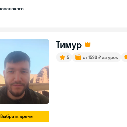
испанского
Тимур
5
от 1590 ₽ за урок
Выбрать время