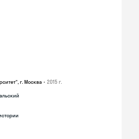
•
2015 г.
ситет", г. Москва
гальский
 истории