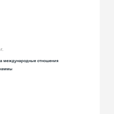
г.
 на международные отношения
граммы