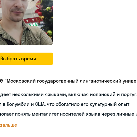
Выбрать время
ОУ "Московский государственный лингвистический универ
деет несколькими языками, включая испанский и порту
 в Колумбии и США, что обогатило его культурный опыт
огает понять менталитет носителей языка через личные
 дальше