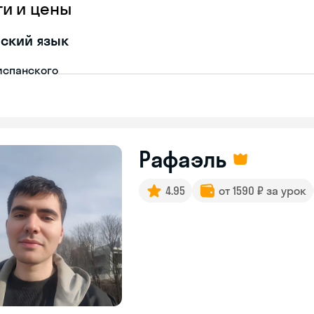
ги и цены
ский язык
испанского
Рафаэль
4.95
от 1590 ₽ за урок