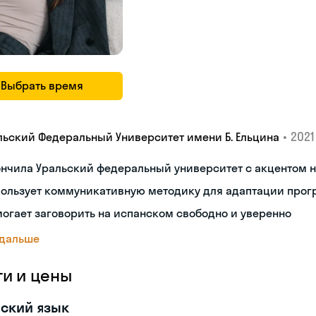
Выбрать время
•
2021 
льский Федеральный Университет имени Б. Ельцина
ончила Уральский федеральный университет с акцентом
пользует коммуникативную методику для адаптации про
огает заговорить на испанском свободно и уверенно
 дальше
ги и цены
ский язык