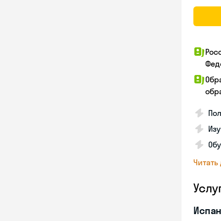
Рос
Фед
Обр
обра
Пол
Изу
Об
Читать
Услу
Испан