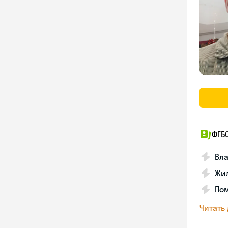
ФГБ
Вла
Жил
Пом
Читать