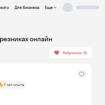
ского
Для бизнеса
Еще
ерезниках онлайн
Избранное
0
7 лет опыта