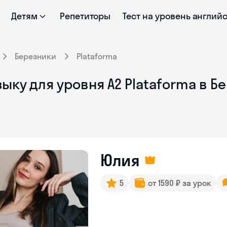
Детям
Репетиторы
Тест на уровень англий
Березники
Plataforma
ыку для уровня А2 Plataforma в Б
Юлия
5
от 1590 ₽ за урок