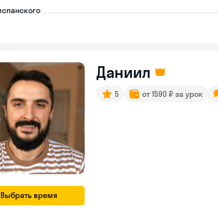
испанского
Даниил
5
от 1590 ₽ за урок
Выбрать время