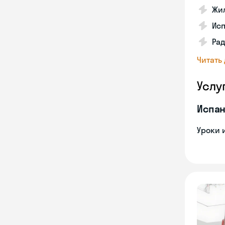
Жил
Ис
Рад
Читать
Услу
Испан
Уроки 