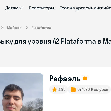
Детям
Репетиторы
Тест на уровень англий
Майкоп
Plataforma
ыку для уровня А2 Plataforma в М
Рафаэль
4.95
от 1590 ₽ за урок