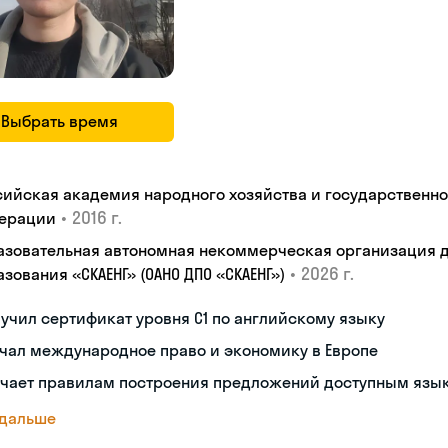
Выбрать время
сийская академия народного хозяйства и государственн
•
2016 г.
ерации
азовательная автономная некоммерческая организация 
•
2026 г.
зования «СКАЕНГ» (ОАНО ДПО «СКАЕНГ»)
учил сертификат уровня С1 по английскому языку
чал международное право и экономику в Европе
учает правилам построения предложений доступным язы
 дальше