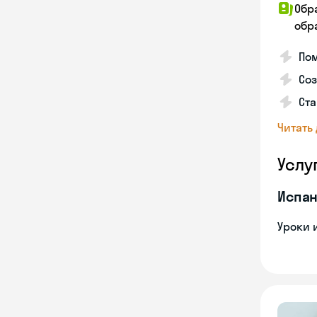
Обр
обра
Пом
Соз
Ста
Читать
Услу
Испан
Уроки 