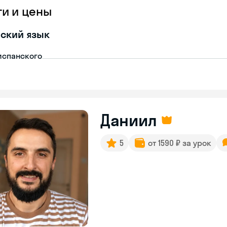
ги и цены
ский язык
испанского
Даниил
5
от 1590 ₽ за урок