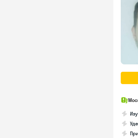
Мос
Изу
Уд
Пр