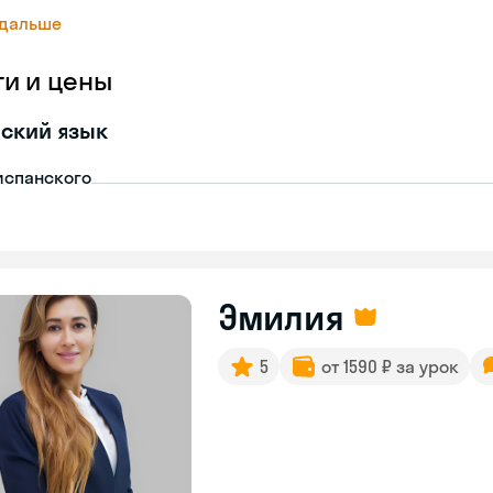
 дальше
ги и цены
ский язык
испанского
Эмилия
5
от 1590 ₽ за урок