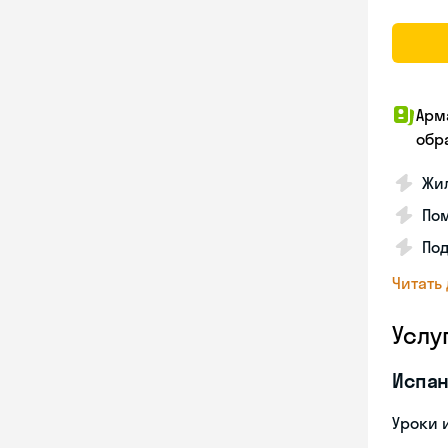
Арм
обр
Жил
Пом
Под
Читать
Услу
Испан
Уроки 