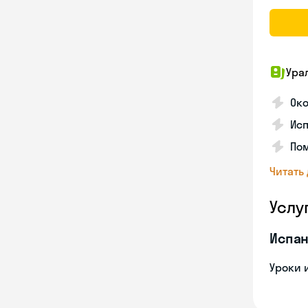
Ура
Ок
Ис
Пом
Читать
Услу
Испан
Уроки 