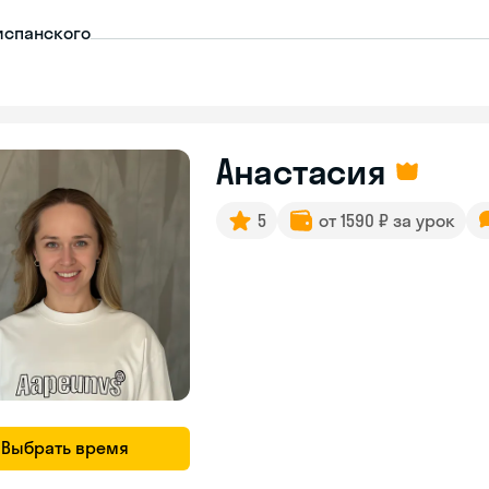
испанского
Анастасия
5
от 1590 ₽ за урок
Выбрать время