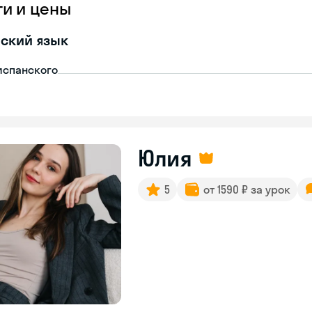
ги и цены
ский язык
испанского
Юлия
5
от 1590 ₽ за урок