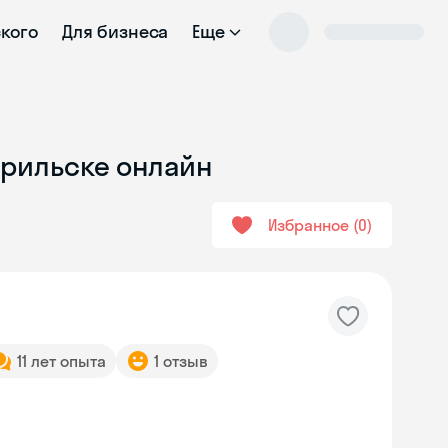
ского
Для бизнеса
Еще
орильске онлайн
Избранное
0
11 лет опыта
1 отзыв