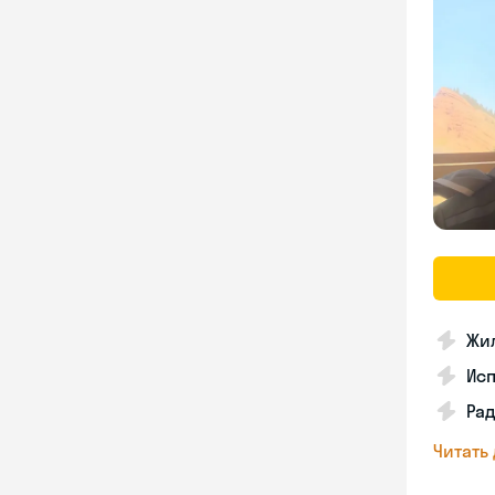
Жил
Ис
Рад
Читать