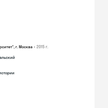
•
2015 г.
ситет", г. Москва
гальский
 истории