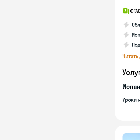
ФГА
Обл
Ис
По
Читать
Услу
Испан
Уроки 