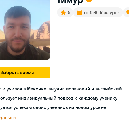
5
от 1590 ₽ за урок
Выбрать время
 и учился в Мексике, выучил испанский и английский
пользует индивидуальный подход к каждому ученику
уется успехам своих учеников на новом уровне
 дальше