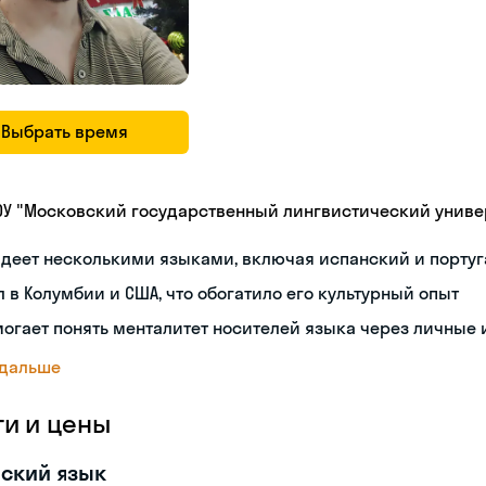
Выбрать время
ОУ "Московский государственный лингвистический универ
деет несколькими языками, включая испанский и порту
 в Колумбии и США, что обогатило его культурный опыт
огает понять менталитет носителей языка через личные
 дальше
ги и цены
ский язык