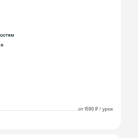
ностям
ия
от 1590 ₽ / урок