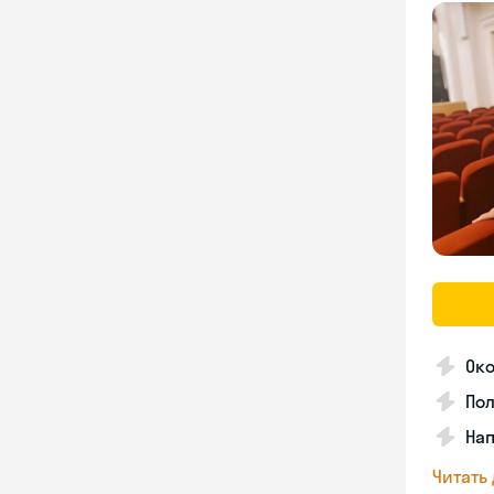
Око
Пол
Нап
Читать