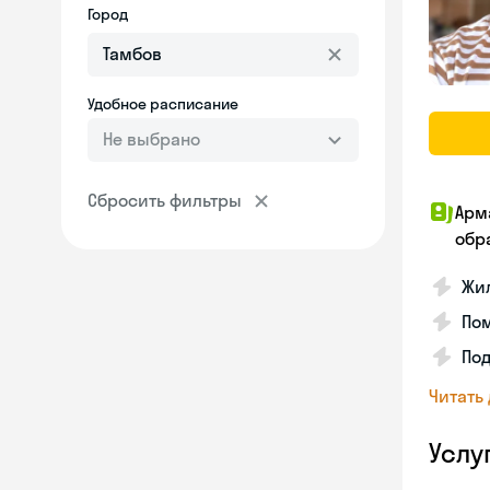
Город
Удобное расписание
Не выбрано
Сбросить фильтры
Арм
обр
Жил
Пом
Под
Читать
Услу