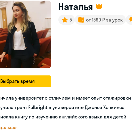
Наталья
5
от 1590 ₽ за урок
Выбрать время
нчила университет с отличием и имеет опыт стажировки
учила грант Fulbright в университете Джонса Хопкинса
исала книгу по изучению английского языка для детей
 дальше