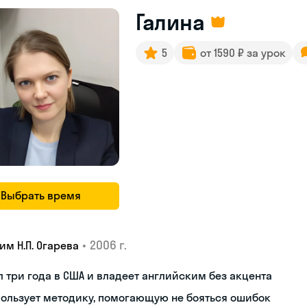
Галина
5
от 1590 ₽ за урок
Выбрать время
•
2006 г.
им Н.П. Огарева
 три года в США и владеет английским без акцента
ользует методику, помогающую не бояться ошибок