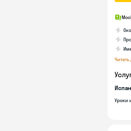
Мос
Ок
Про
Им
Читать
Услу
Испан
Уроки 