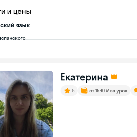
ги и цены
ский язык
испанского
Екатерина
5
от 1590 ₽ за урок