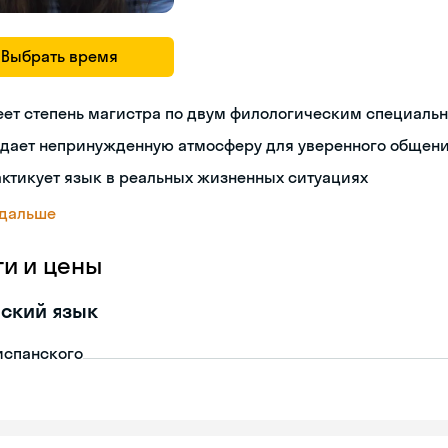
Выбрать время
ет степень магистра по двум филологическим специаль
здает непринужденную атмосферу для уверенного общен
ктикует язык в реальных жизненных ситуациях
 дальше
ги и цены
ский язык
испанского