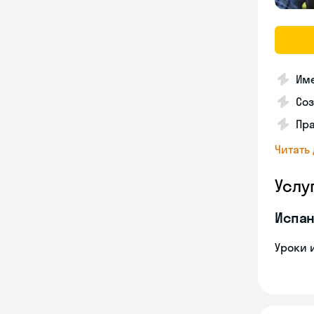
Име
Со
Пра
Читать
Услу
Испан
Уроки 