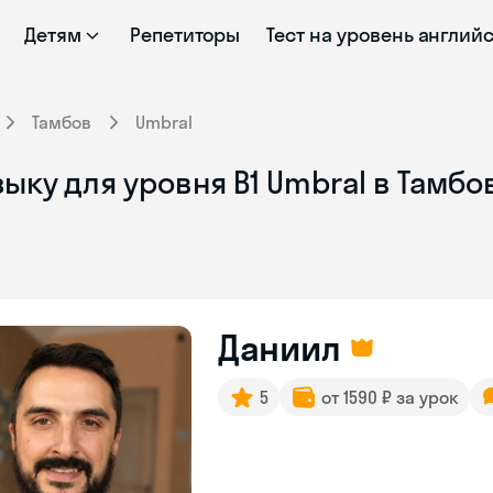
Детям
Репетиторы
Тест на уровень англий
Тамбов
Umbral
ыку для уровня В1 Umbral в Тамбо
Даниил
5
от 1590 ₽ за урок