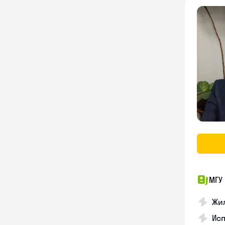
МГУ 
Жил
Исп