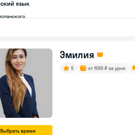
ский язык
испанского
Эмилия
5
от 1590 ₽ за урок
Выбрать время