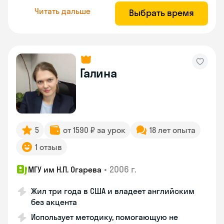
Читать дальше
Выбрать время
Галина
5
от 1590 ₽ за урок
18 лет опыта
1 отзыв
•
2006 г.
МГУ им Н.П. Огарева
Жил три года в США и владеет английским
без акцента
Использует методику, помогающую не