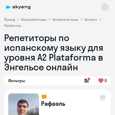
Skyeng
Все репетиторы
Испанский язык
Энгельс
Plataforma
Репетиторы по
испанскому языку для
уровня А2 Plataforma в
Энгельсе онлайн
Skyeng Chat
online
Фильтры
0
Рафаэль