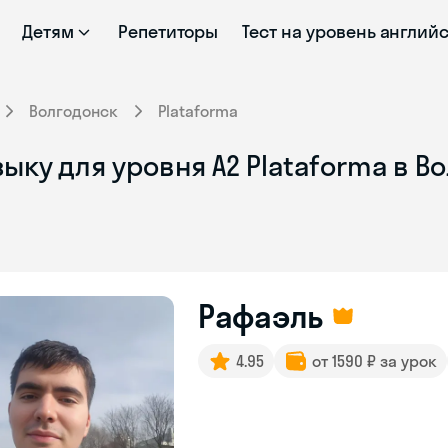
Детям
Репетиторы
Тест на уровень англий
Волгодонск
Plataforma
ыку для уровня А2 Plataforma в В
Рафаэль
4.95
от 1590 ₽ за урок