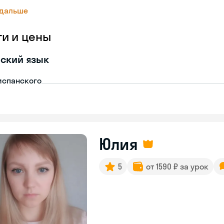
 дальше
ги и цены
ский язык
испанского
Юлия
5
от 1590 ₽ за урок