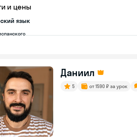
ги и цены
ский язык
испанского
Даниил
5
от 1590 ₽ за урок