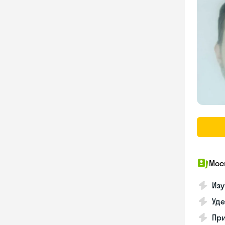
Мос
Изу
Уд
Пр