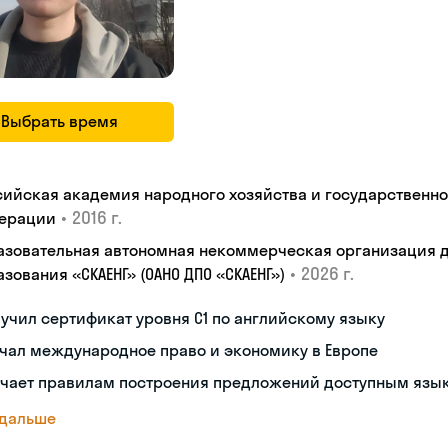
Выбрать время
сийская академия народного хозяйства и государственн
•
2016 г.
ерации
азовательная автономная некоммерческая организация 
•
2026 г.
зования «СКАЕНГ» (ОАНО ДПО «СКАЕНГ»)
учил сертификат уровня С1 по английскому языку
чал международное право и экономику в Европе
учает правилам построения предложений доступным язы
 дальше