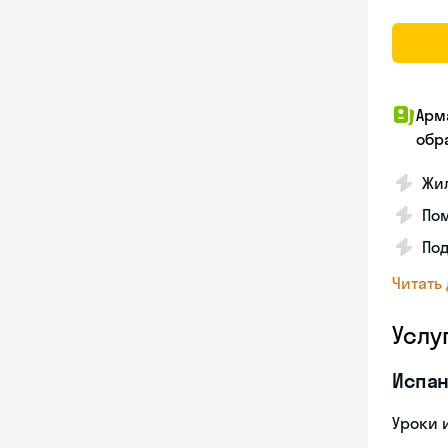
Арм
обр
Жил
Пом
Под
Читать
Услу
Испан
Уроки 