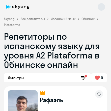
Skyeng
Все репетиторы
Испанский язык
Обнинск
Plataforma
Репетиторы по
испанскому языку для
уровня А2 Plataforma в
Обнинске онлайн
Skyeng Chat
online
Фильтры
0
Рафаэль