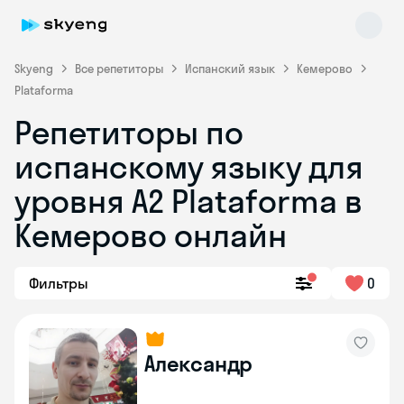
Skyeng
Все репетиторы
Испанский язык
Кемерово
Plataforma
Репетиторы по
испанскому языку для
уровня А2 Plataforma в
Кемерово онлайн
Skyeng Chat
online
Фильтры
0
Александр