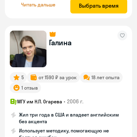
Читать дальше
Выбрать время
Галина
5
от 1590 ₽ за урок
18 лет опыта
1 отзыв
•
2006 г.
МГУ им Н.П. Огарева
Жил три года в США и владеет английским
без акцента
Использует методику, помогающую не