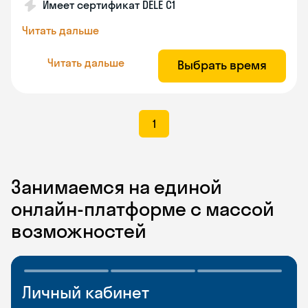
Имеет сертификат DELE C1
Читать дальше
Читать дальше
Выбрать время
1
Занимаемся на единой
онлайн-платформе с массой
возможностей
Личный кабинет
Мобильное
Разговорные клубы