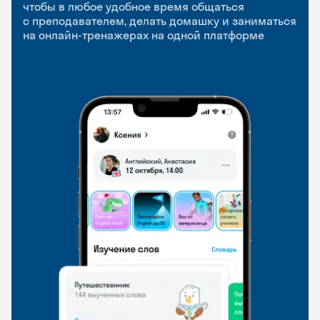
приложение
и Talks
чтобы в любое удобное время общаться
с преподавателем, делать домашку и заниматься
чтобы заниматься и изучать новые слова где
Групповые занятия для разговорной практики
на онлайн-тренажерах на одной платформе
и когда удобно
и индивидуальные встречи с преподавателями
со всего мира, чтобы общаться на английском
свободно