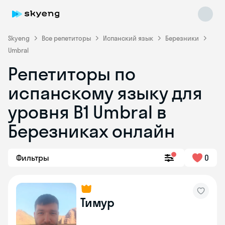
Skyeng
Все репетиторы
Испанский язык
Березники
Umbral
Репетиторы по
испанскому языку для
уровня В1 Umbral в
Березниках онлайн
Skyeng Chat
online
Фильтры
0
Тимур