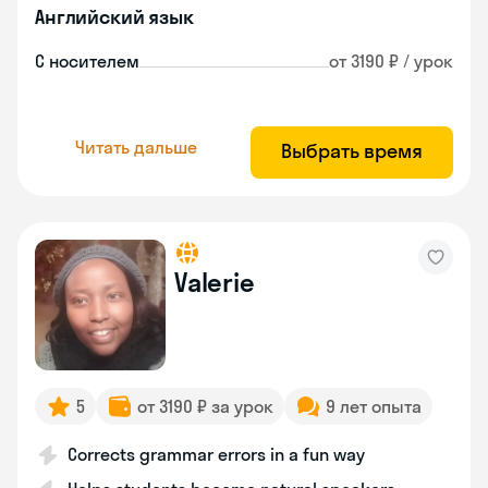
Английский язык
С носителем
от 3190 ₽ / урок
Читать дальше
Выбрать время
Valerie
5
от 3190 ₽ за урок
9 лет опыта
Corrects grammar errors in a fun way