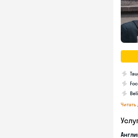
Tau
Foc
Bel
Читать
Услу
Англи