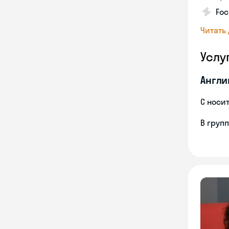
Foc
Читать
Услу
Англи
С носи
В груп