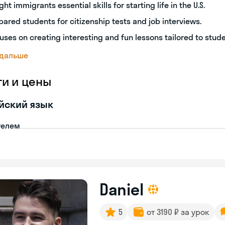
ght immigrants essential skills for starting life in the U.S.
pared students for citizenship tests and job interviews.
uses on creating interesting and fun lessons tailored to stud
 дальше
ги и цены
йский язык
телем
Daniel
5
от 3190 ₽ за урок