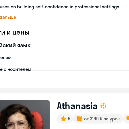
uses on building self-confidence in professional settings
 дальше
ги и цены
йский язык
телем
пе с носителем
Athanasia
5
от 3190 ₽ за урок