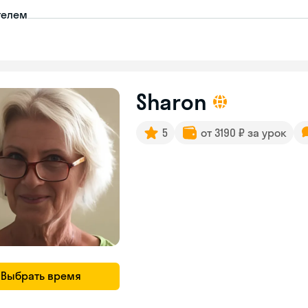
телем
Sharon
5
от 3190 ₽ за урок
Выбрать время