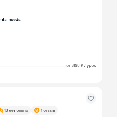
ents' needs.
от 3190 ₽ / урок
13 лет опыта
1 отзыв