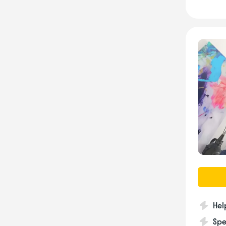
Hel
Spe