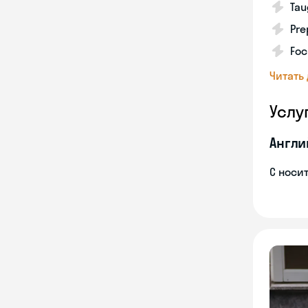
Tau
Pre
Foc
Читать
Услу
Англи
С носи