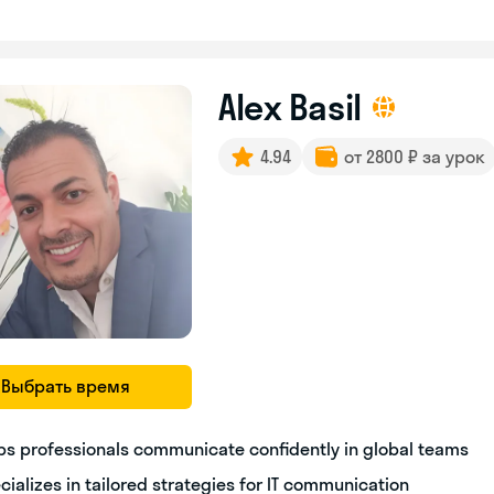
Alex Basil
4.94
от 2800 ₽ за урок
Выбрать время
ps professionals communicate confidently in global teams
cializes in tailored strategies for IT communication