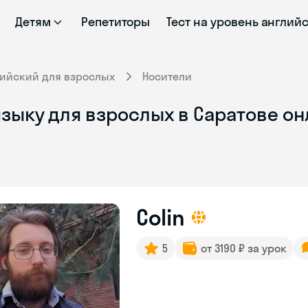
Детям
Репетиторы
Тест на уровень англий
лийский для взрослых
Носители
зыку для взрослых в Саратове он
Colin
5
от 3190 ₽ за урок