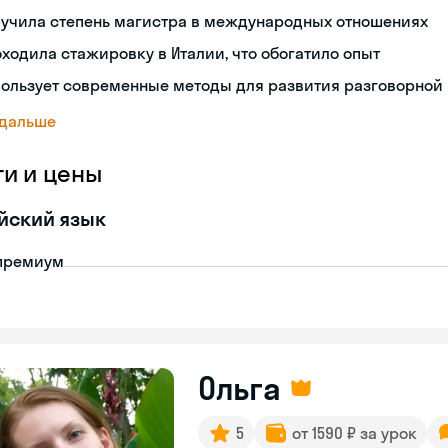
лучила степень магистра в международных отношениях
ходила стажировку в Италии, что обогатило опыт
ользует современные методы для развития разговорной
 дальше
ги и цены
йский язык
премиум
Ольга
5
от 1590 ₽ за урок