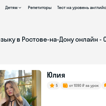
Детям
Репетиторы
Тест на уровень англий
зыку в Ростове-на-Дону онлайн -
Юлия
5
от 1090 ₽ за урок