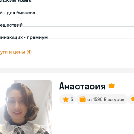
й - для бизнеса
тешествий
чинающих - премиум
уги и цены (4)
Анастасия
5
от 1590 ₽ за урок