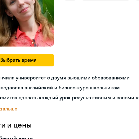
Выбрать время
ончила университет с двумя высшими образованиями
еподавала английский и бизнес-курс школьникам
ремится сделать каждый урок результативным и запоми
 дальше
ги и цены
йский язык