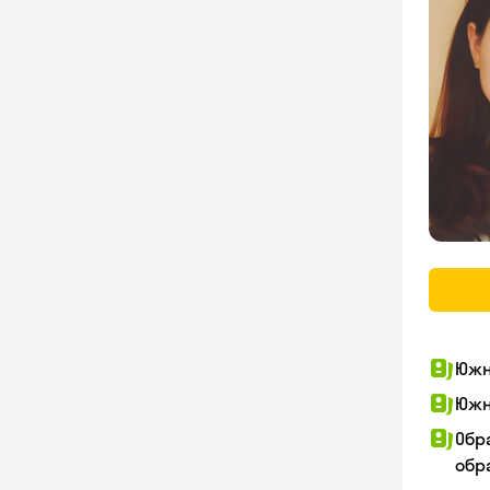
Южн
Южн
Обр
обра