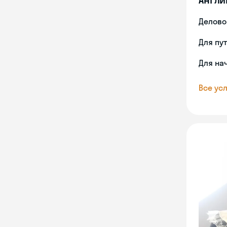
Делово
Для пу
Для на
Все усл