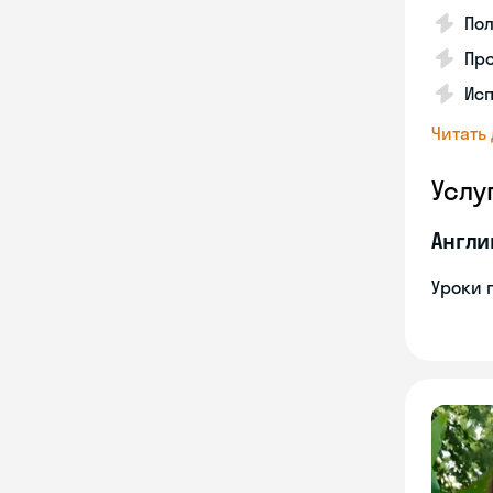
По
Про
Исп
Читать
Услу
Англи
Уроки 