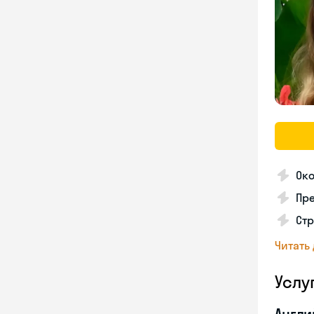
Ок
Пр
Ст
Читать
Услу
Англи