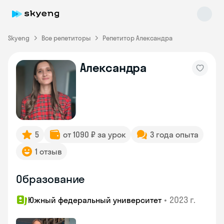
Skyeng
Все репетиторы
Репетитор Александра
Александра
Skyeng Chat
online
5
от 1090 ₽ за урок
3 года опыта
1 отзыв
Образование
•
2023 г.
Южный федеральный университет