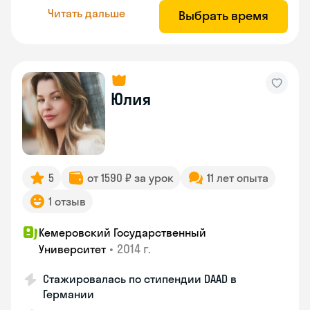
Читать дальше
Выбрать время
Юлия
5
от 1590 ₽ за урок
11 лет опыта
1 отзыв
Кемеровский Государственный
•
2014 г.
Университет
Стажировалась по стипендии DAAD в
Германии