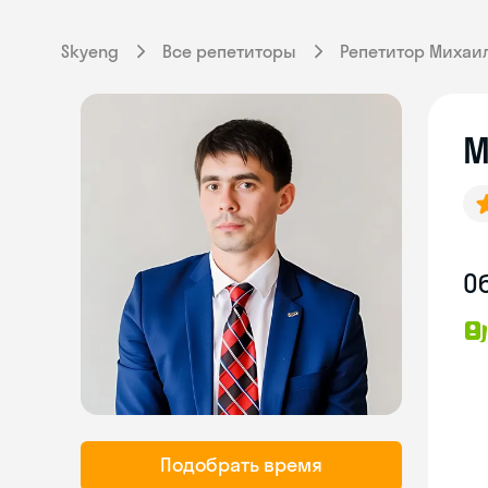
Skyeng
Все репетиторы
Репетитор Михаи
М
О
Подобрать время