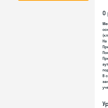
О
Ме
ос
(к
На
Пр
По
Пр
ау
по
В 
за
уч
У