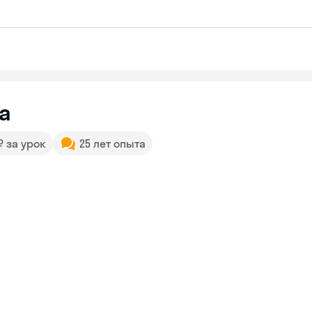
а
 ₽ за урок
25 лет опыта