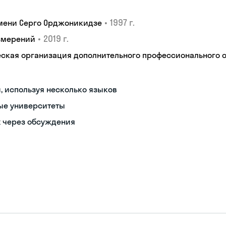
•
1997 г.
мени Серго Орджоникидзе
•
2019 г.
змерений
кая организация дополнительного профессионального об
, используя несколько языков
ые университеты
х через обсуждения