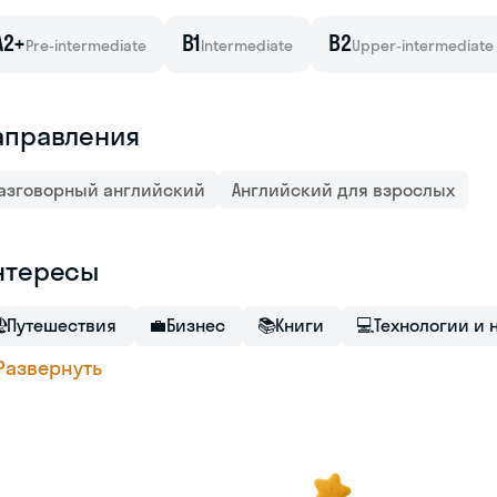
A2+
B1
B2
Pre-intermediate
Intermediate
Upper-intermediate
аправления
азговорный английский
Английский для взрослых
нтересы

Путешествия
💼
Бизнес
📚
Книги
💻
Технологии и 
Развернуть