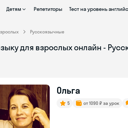
Детям
Репетиторы
Тест на уровень англий
взрослых
Русскоязычные
языку для взрослых онлайн - Рус
Ольга
5
от 1090 ₽ за урок