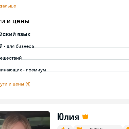
 дальше
ги и цены
йский язык
й - для бизнеса
тешествий
чинающих - премиум
уги и цены (4)
Юлия