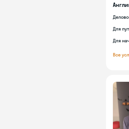
Англи
Делово
Для пу
Для на
Все усл