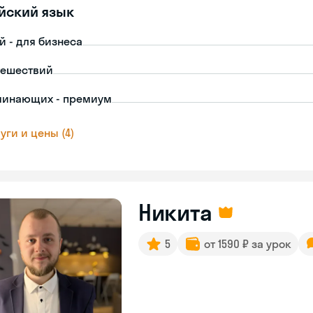
йский язык
й - для бизнеса
тешествий
чинающих - премиум
уги и цены (4)
Никита
5
от 1590 ₽ за урок