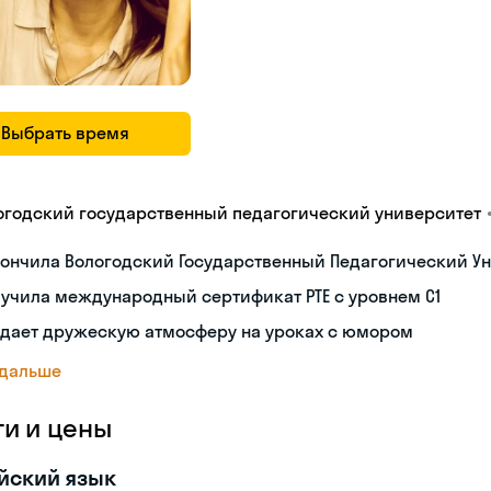
Выбрать время
огодский государственный педагогический университет
ончила Вологодский Государственный Педагогический Ун
учила международный сертификат PTE с уровнем C1
здает дружескую атмосферу на уроках с юмором
 дальше
ги и цены
йский язык