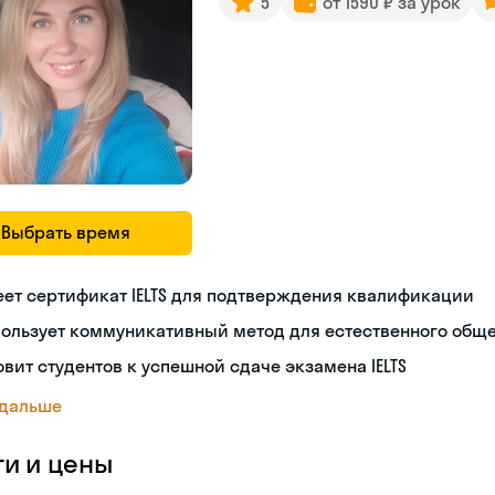
5
от 1590 ₽ за урок
Выбрать время
ет сертификат IELTS для подтверждения квалификации
пользует коммуникативный метод для естественного общ
овит студентов к успешной сдаче экзамена IELTS
 дальше
ги и цены