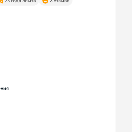
23 года опыта
3 отзыва
ения