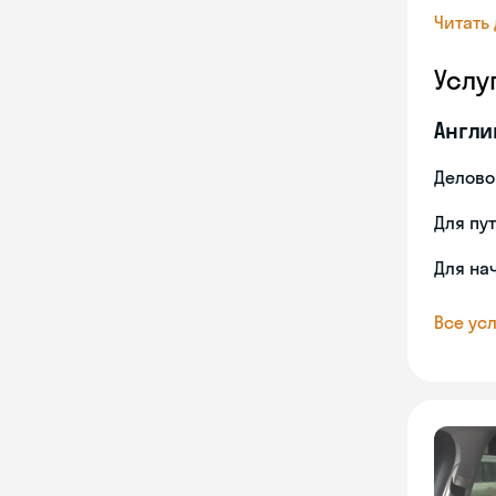
Читать
Услу
Англи
Делово
Для пу
Для на
Все усл