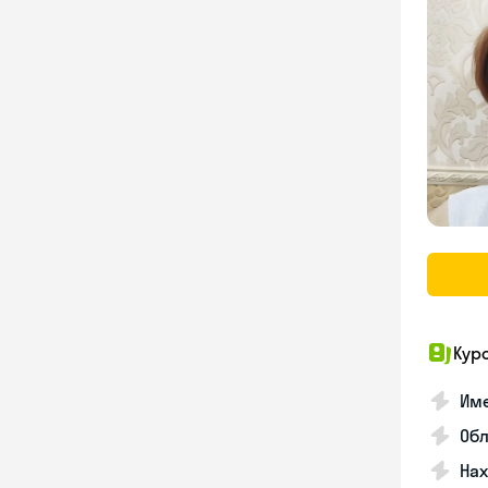
Кур
Име
Об
На