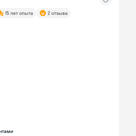
15 лет опыта
2 отзыва
нтами