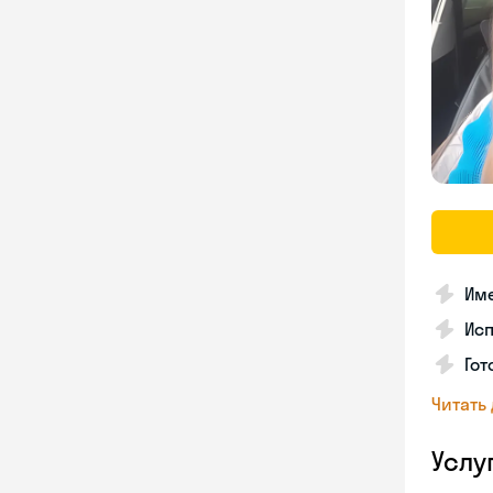
Име
Ис
Гот
Читать
Услу