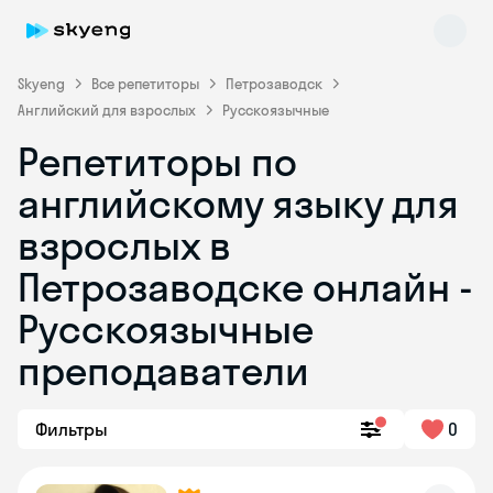
Skyeng
Все репетиторы
Петрозаводск
Английский для взрослых
Русскоязычные
Репетиторы по
английскому языку для
взрослых в
Петрозаводске онлайн -
Skyeng Chat
online
Русскоязычные
преподаватели
Фильтры
0