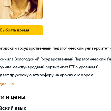
Выбрать время
огодский государственный педагогический университет
ончила Вологодский Государственный Педагогический Ун
учила международный сертификат PTE с уровнем C1
здает дружескую атмосферу на уроках с юмором
 дальше
ги и цены
йский язык