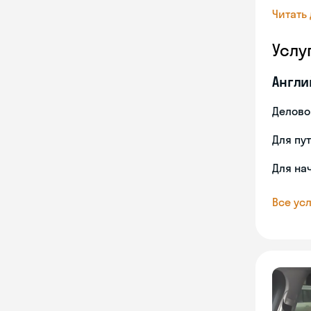
Читать
Услу
Англи
Делово
Для пу
Для на
Все усл