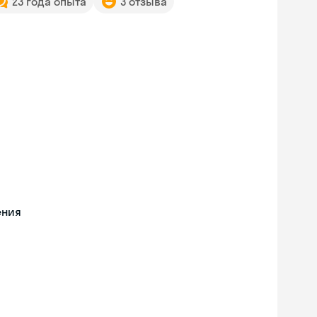
23 года опыта
3 отзыва
ения