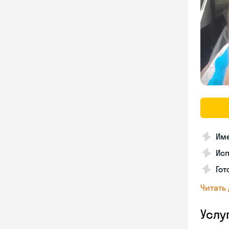
Име
Ис
Гот
Читать
Услу