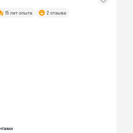
15 лет опыта
2 отзыва
нтами