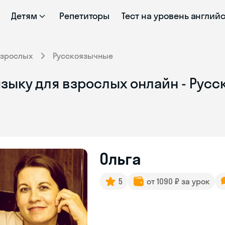
Детям
Репетиторы
Тест на уровень англий
взрослых
Русскоязычные
языку для взрослых онлайн - Рус
Ольга
5
от 1090 ₽ за урок