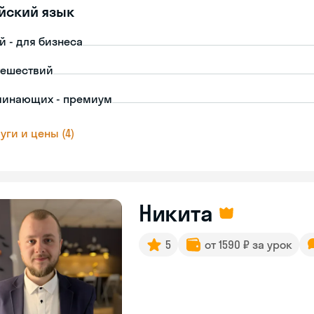
йский язык
й - для бизнеса
тешествий
чинающих - премиум
уги и цены (4)
Никита
5
от 1590 ₽ за урок