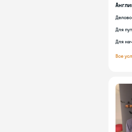
Англи
Делово
Для пу
Для на
Все усл