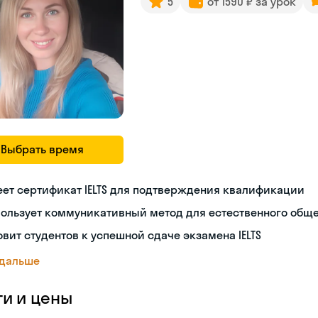
5
от 1590 ₽ за урок
Выбрать время
ет сертификат IELTS для подтверждения квалификации
пользует коммуникативный метод для естественного общ
овит студентов к успешной сдаче экзамена IELTS
 дальше
ги и цены