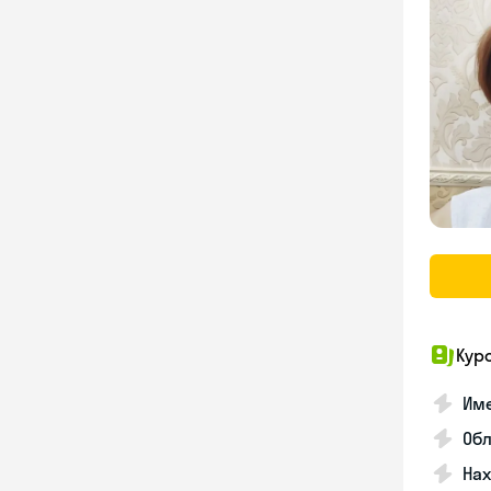
Кур
Име
Об
На