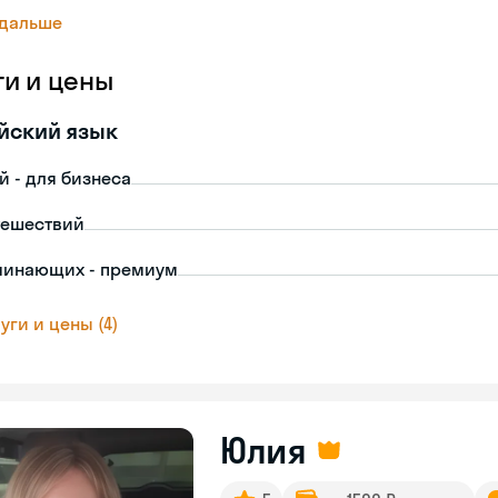
 дальше
ги и цены
йский язык
й - для бизнеса
тешествий
чинающих - премиум
уги и цены (4)
Юлия