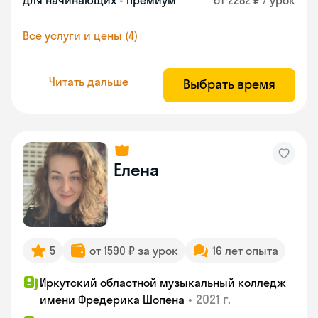
Для начинающих - премиум
от 2282 ₽ / урок
Все услуги и цены (4)
Читать дальше
Выбрать время
Елена
5
от 1590 ₽ за урок
16 лет опыта
Иркутский областной музыкальный колледж
•
2021 г.
имени Фредерика Шопена