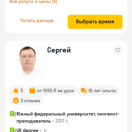
Все услуги и цены (4)
Читать дальше
Выбрать время
Сергей
5
от 1090 ₽ за урок
16 лет опыта
3 отзыва
Южный федеральный университет, лингвист-
•
2011 г.
преподаватель
•
г.
UK degree