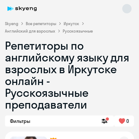
Skyeng
Все репетиторы
Иркутск
Английский для взрослых
Русскоязычные
Репетиторы по
английскому языку для
взрослых в Иркутске
онлайн -
Skyeng Chat
online
Русскоязычные
преподаватели
Фильтры
0