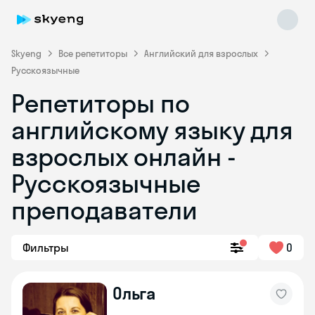
Skyeng
Все репетиторы
Английский для взрослых
Русскоязычные
Репетиторы по
английскому языку для
взрослых онлайн -
Русскоязычные
Skyeng Chat
online
преподаватели
Фильтры
0
Ольга