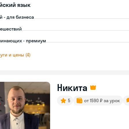
йский язык
й - для бизнеса
тешествий
чинающих - премиум
уги и цены (4)
Никита
5
от 1590 ₽ за урок