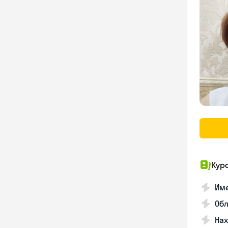
Кур
Име
Об
На