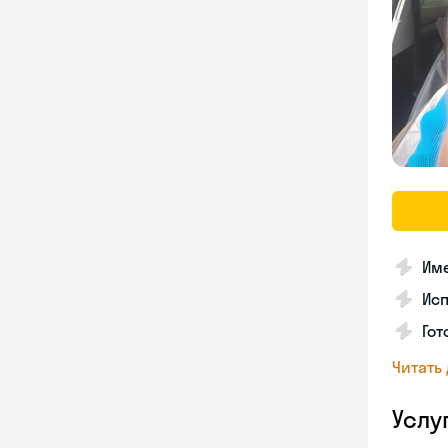
Име
Ис
Гот
Читать
Услу