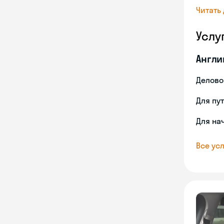
Читать
Услу
Англи
Делово
Для пу
Для на
Все усл