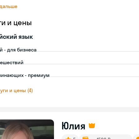
 дальше
ги и цены
йский язык
й - для бизнеса
тешествий
чинающих - премиум
уги и цены (4)
Юлия