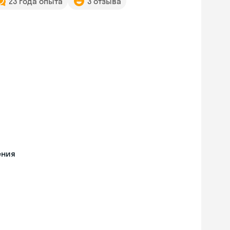
23 года опыта
3 отзыва
ения