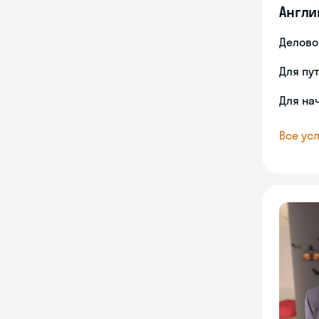
Англи
Делово
Для пу
Для на
Все усл