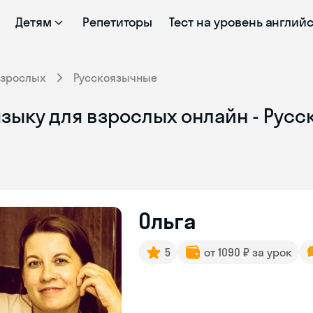
Детям
Репетиторы
Тест на уровень англий
взрослых
Русскоязычные
языку для взрослых онлайн - Рус
Ольга
5
от 1090 ₽ за урок