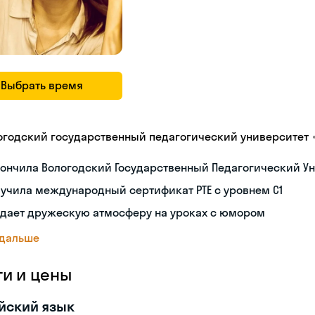
Выбрать время
огодский государственный педагогический университет
ончила Вологодский Государственный Педагогический Ун
учила международный сертификат PTE с уровнем C1
здает дружескую атмосферу на уроках с юмором
 дальше
ги и цены
йский язык