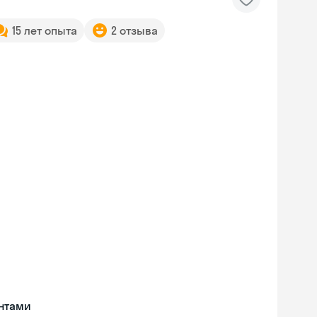
15 лет опыта
2 отзыва
нтами