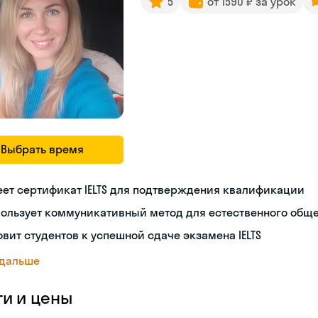
5
от 1590 ₽ за урок
Выбрать время
ет сертификат IELTS для подтверждения квалификации
пользует коммуникативный метод для естественного общ
овит студентов к успешной сдаче экзамена IELTS
 дальше
ги и цены