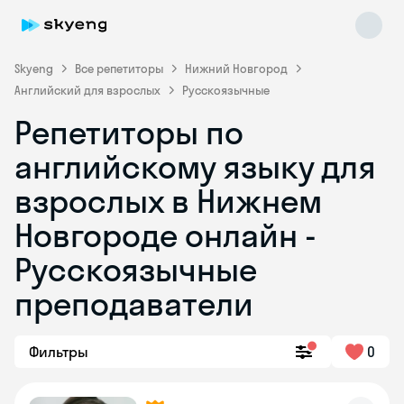
Skyeng
Все репетиторы
Нижний Новгород
Английский для взрослых
Русскоязычные
Репетиторы по
английскому языку для
взрослых в Нижнем
Новгороде онлайн -
Skyeng Chat
online
Русскоязычные
преподаватели
Фильтры
0