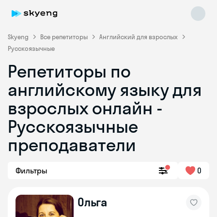
Skyeng
Все репетиторы
Английский для взрослых
Русскоязычные
Репетиторы по
английскому языку для
взрослых онлайн -
Русскоязычные
Skyeng Chat
online
преподаватели
Фильтры
0
Ольга