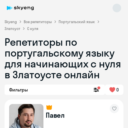
Skyeng
Все репетиторы
Португальский язык
Златоуст
С нуля
Репетиторы по
португальскому языку
для начинающих с нуля
Skyeng Chat
в Златоусте онлайн
online
Фильтры
0
Павел