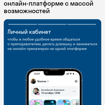
онлайн-платформе с массой
возможностей
Личный кабинет
Мобильное
Разговорные клубы
приложение
и Talks
чтобы в любое удобное время общаться
с преподавателем, делать домашку и заниматься
чтобы заниматься и изучать новые слова где
Групповые занятия для разговорной практики
на онлайн-тренажерах на одной платформе
и когда удобно
и индивидуальные встречи с преподавателями
со всего мира, чтобы общаться на английском
свободно