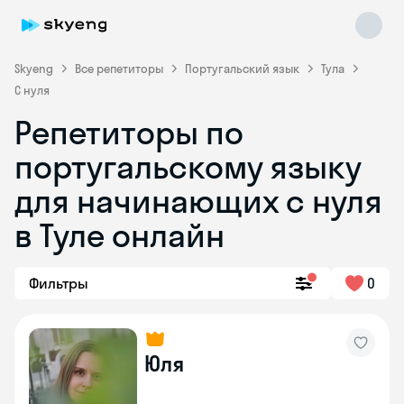
Skyeng
Все репетиторы
Португальский язык
Тула
С нуля
Репетиторы по
португальскому языку
для начинающих с нуля
Skyeng Chat
в Туле онлайн
online
Фильтры
0
Юля