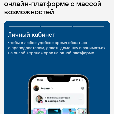
онлайн-платформе с массой
возможностей
Личный кабинет
Мобильное
Разговорные клубы
приложение
и Talks
чтобы в любое удобное время общаться
с преподавателем, делать домашку и заниматься
чтобы заниматься и изучать новые слова где
Групповые занятия для разговорной практики
на онлайн-тренажерах на одной платформе
и когда удобно
и индивидуальные встречи с преподавателями
со всего мира, чтобы общаться на английском
свободно