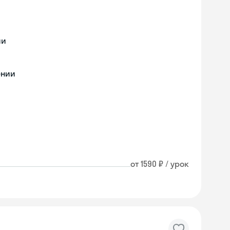
ии
ении
от 1590 ₽ / урок