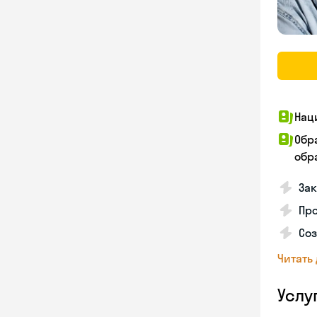
Нац
Обр
обра
За
Про
Соз
Читать
Услу