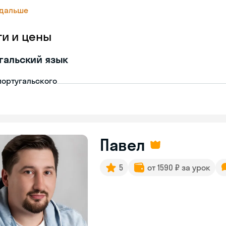
 дальше
ги и цены
гальский язык
португальского
Павел
5
от 1590 ₽ за урок