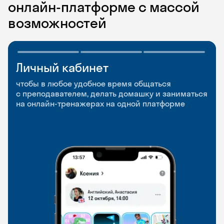
онлайн-платформе с массой
возможностей
Личный кабинет
Мобильное
Разговорные клубы
приложение
и Talks
чтобы в любое удобное время общаться
с преподавателем, делать домашку и заниматься
чтобы заниматься и изучать новые слова где
Групповые занятия для разговорной практики
на онлайн-тренажерах на одной платформе
и когда удобно
и индивидуальные встречи с преподавателями
со всего мира, чтобы общаться на английском
свободно