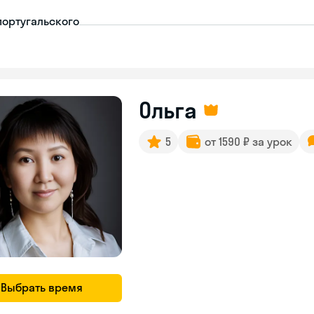
португальского
Ольга
5
от 1590 ₽ за урок
Выбрать время