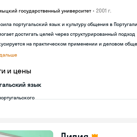
•
2001 г.
мыцкий государственный университет
оила португальский язык и культуру общения в Португал
огает достигать целей через структурированный подход
кусируется на практическом применении и деловом общ
 дальше
ги и цены
гальский язык
португальского
Лилия