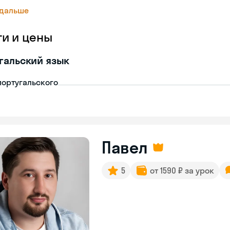
 дальше
ги и цены
гальский язык
португальского
Павел
5
от 1590 ₽ за урок