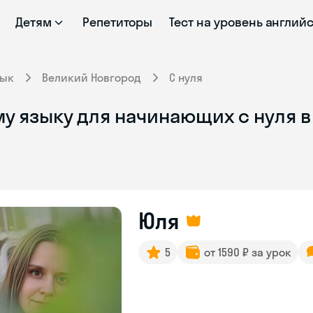
Детям
Репетиторы
Тест на уровень англий
зык
Великий Новгород
С нуля
му языку для начинающих с нуля 
Юля
5
от 1590 ₽ за урок