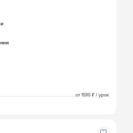
ии
ении
от 1590 ₽ / урок