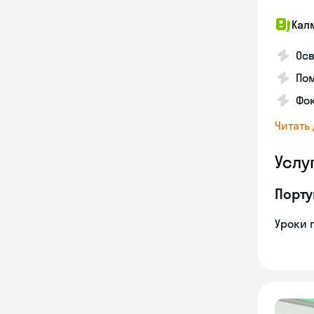
Кал
Осв
Пом
Фо
Читать
Услу
Порту
Уроки 