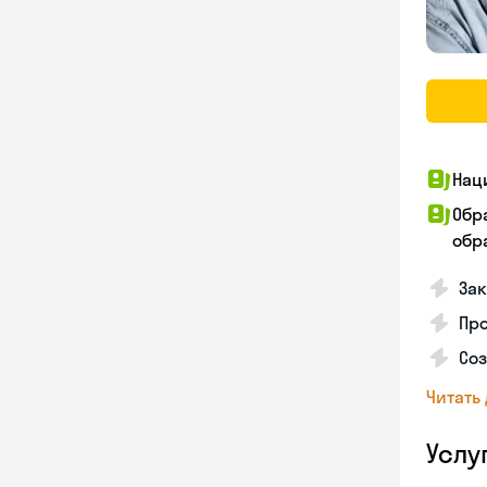
Нац
Обр
обра
За
Про
Соз
Читать
Услу