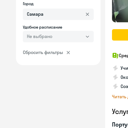
Город
Удобное расписание
Не выбрано
Сбросить фильтры
Сре
Учи
Око
Соз
Читать
Услу
Порту