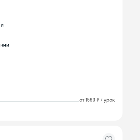
ии
ении
от 1590 ₽ / урок