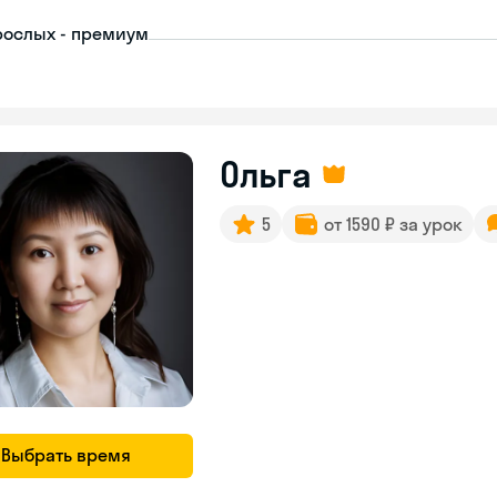
рослых - премиум
Ольга
5
от 1590 ₽ за урок
Выбрать время