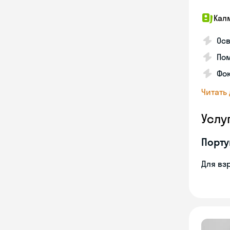
Кал
Осв
Пом
Фо
Читать
Услу
Порту
Для вз