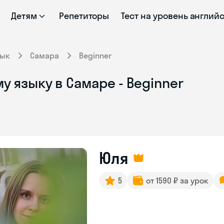
Детям
Репетиторы
Тест на уровень англий
зык
Самара
Beginner
у языку в Самаре - Beginner
Юля
5
от 1590 ₽ за урок