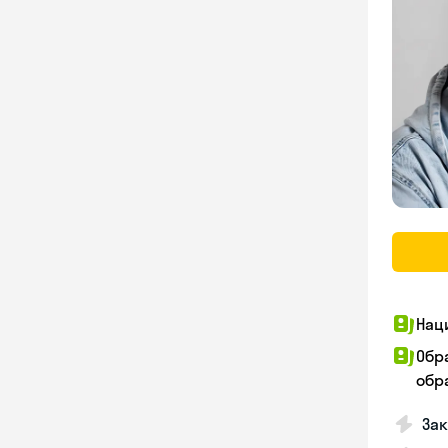
Нац
Обр
обра
За