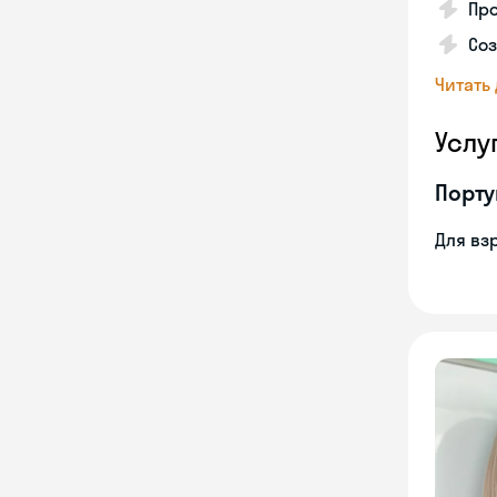
Про
Соз
Читать
Услу
Порту
Для вз