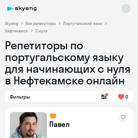
Skyeng
Все репетиторы
Португальский язык
Нефтекамск
С нуля
Репетиторы по
португальскому языку
для начинающих с нуля
Skyeng Chat
в Нефтекамске онлайн
online
Фильтры
0
Павел