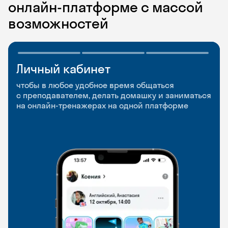
онлайн-платформе с массой
возможностей
Личный кабинет
Мобильное
Разговорные клубы
приложение
и Talks
чтобы в любое удобное время общаться
с преподавателем, делать домашку и заниматься
чтобы заниматься и изучать новые слова где
Групповые занятия для разговорной практики
на онлайн-тренажерах на одной платформе
и когда удобно
и индивидуальные встречи с преподавателями
со всего мира, чтобы общаться на английском
свободно