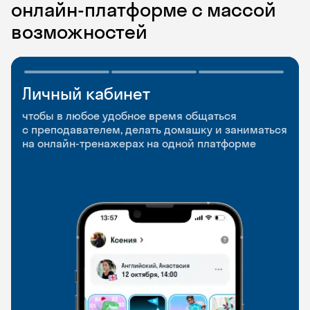
онлайн-платформе с массой
возможностей
Личный кабинет
Мобильное
Разговорные клубы
приложение
и Talks
чтобы в любое удобное время общаться
с преподавателем, делать домашку и заниматься
чтобы заниматься и изучать новые слова где
Групповые занятия для разговорной практики
на онлайн-тренажерах на одной платформе
и когда удобно
и индивидуальные встречи с преподавателями
со всего мира, чтобы общаться на английском
свободно